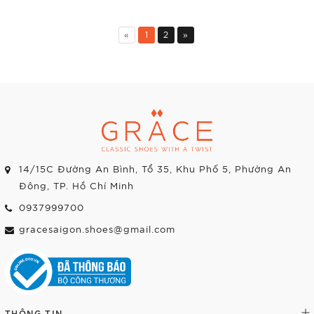
«
1
2
»
14/15C Đường An Bình, Tổ 35, Khu Phố 5, Phường An
Đông, TP. Hồ Chí Minh
0937999700
gracesaigon.shoes@gmail.com
THÔNG TIN