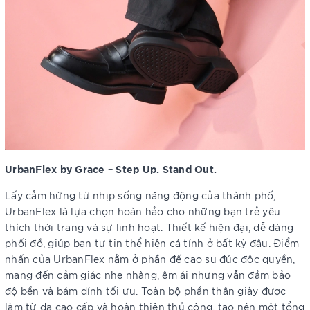
UrbanFlex by Grace – Step Up. Stand Out.
Lấy cảm hứng từ nhịp sống năng động của thành phố,
UrbanFlex là lựa chọn hoàn hảo cho những bạn trẻ yêu
thích thời trang và sự linh hoạt. Thiết kế hiện đại, dễ dàng
phối đồ, giúp bạn tự tin thể hiện cá tính ở bất kỳ đâu. Điểm
nhấn của UrbanFlex nằm ở phần đế cao su đúc độc quyền,
mang đến cảm giác nhẹ nhàng, êm ái nhưng vẫn đảm bảo
độ bền và bám dính tối ưu. Toàn bộ phần thân giày được
làm từ da cao cấp và hoàn thiện thủ công, tạo nên một tổng