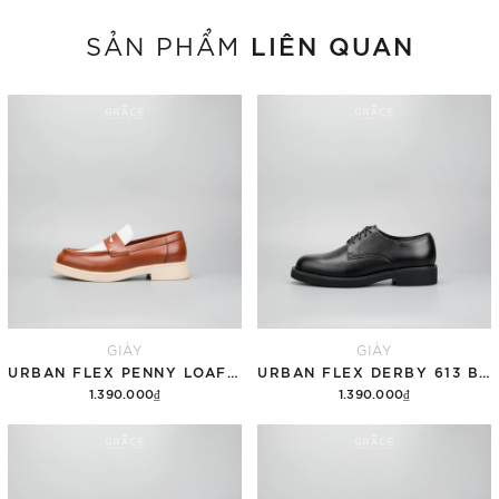
LIÊN QUAN
SẢN PHẨM
GIÀY
GIÀY
URBAN FLEX PENNY LOAFER 612 TWO-TONE
URBAN FLEX DERBY 613 BLACK
1.390.000₫
1.390.000₫
Tùy chọn
Tùy chọn