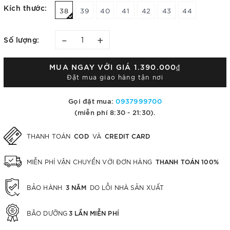
Kích thước:
38
39
40
41
42
43
44
–
+
Số lượng:
MUA NGAY VỚI GIÁ
1.390.000₫
Đặt mua giao hàng tận nơi
Gọi đặt mua:
0937999700
(miễn phí 8:30 - 21:30).
COD
CREDIT CARD
THANH TOÁN
VÀ
THANH TOÁN 100%
MIỄN PHÍ VẬN CHUYỂN VỚI ĐƠN HÀNG
3 NĂM
BẢO HÀNH
DO LỖI NHÀ SẢN XUẤT
3 LẦN MIỄN PHÍ
BÃO DƯỠNG