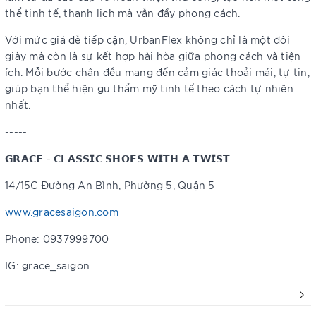
thể tinh tế, thanh lịch mà vẫn đầy phong cách.
Với mức giá dễ tiếp cận, UrbanFlex không chỉ là một đôi
giày mà còn là sự kết hợp hài hòa giữa phong cách và tiện
ích. Mỗi bước chân đều mang đến cảm giác thoải mái, tự tin,
giúp bạn thể hiện gu thẩm mỹ tinh tế theo cách tự nhiên
nhất.
-----
𝗚𝗥𝗔𝗖𝗘 - 𝗖𝗟𝗔𝗦𝗦𝗜𝗖 𝗦𝗛𝗢𝗘𝗦 𝗪𝗜𝗧𝗛 𝗔 𝗧𝗪𝗜𝗦𝗧
14/15C Đường An Bình, Phường 5, Quận 5
www.gracesaigon.com
Phone: 0937999700
IG: grace_saigon