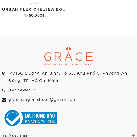
GIÀY
URBAN FLEX CHELSEA BOOT 614 BLACK | 15CM
1.490.000₫
Tùy chọn
14/15C Đường An Bình, Tổ 35, Khu Phố 5, Phường An
Đông, TP. Hồ Chí Minh
0937999700
gracesaigon.shoes@gmail.com
THÔNG TIN