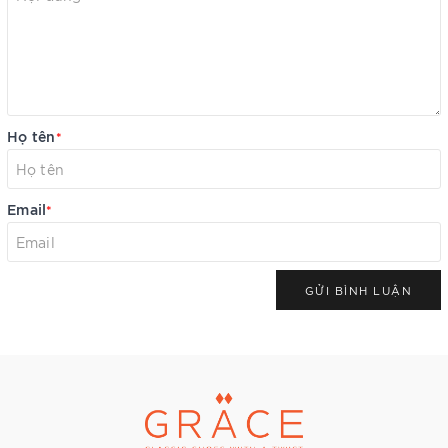
Họ tên
*
Email
*
GỬI BÌNH LUẬN