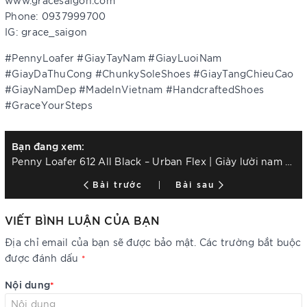
www.gracesaigon.com
Phone: 0937999700
IG: grace_saigon
#PennyLoafer #GiayTayNam #GiayLuoiNam
#GiayDaThuCong #ChunkySoleShoes #GiayTangChieuCao
#GiayNamDep #MadeInVietnam #HandcraftedShoes
#GraceYourSteps
Bạn đang xem:
Penny Loafer 612 All Black – Urban Flex | Giày lười nam da thật đế Chunky
Bài trước
Bài sau
VIẾT BÌNH LUẬN CỦA BẠN
Địa chỉ email của bạn sẽ được bảo mật. Các trường bắt buộc
được đánh dấu
*
Nội dung
*