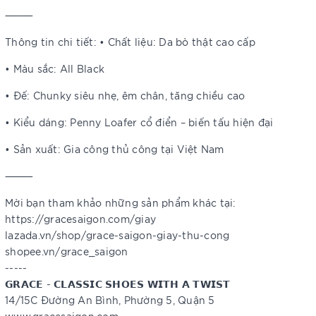
⸻
Thông tin chi tiết: • Chất liệu: Da bò thật cao cấp
• Màu sắc: All Black
• Đế: Chunky siêu nhẹ, êm chân, tăng chiều cao
• Kiểu dáng: Penny Loafer cổ điển – biến tấu hiện đại
• Sản xuất: Gia công thủ công tại Việt Nam
⸻
Mời bạn tham khảo những sản phẩm khác tại:
https://gracesaigon.com/giay
lazada.vn/shop/grace-saigon-giay-thu-cong
shopee.vn/grace_saigon
-----
𝗚𝗥𝗔𝗖𝗘 - 𝗖𝗟𝗔𝗦𝗦𝗜𝗖 𝗦𝗛𝗢𝗘𝗦 𝗪𝗜𝗧𝗛 𝗔 𝗧𝗪𝗜𝗦𝗧
14/15C Đường An Bình, Phường 5, Quận 5