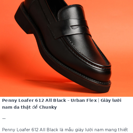
𝗣𝗲𝗻𝗻𝘆 𝗟𝗼𝗮𝗳𝗲𝗿 𝟲𝟭𝟮 𝗔𝗹𝗹 𝗕𝗹𝗮𝗰𝗸 – 𝗨𝗿𝗯𝗮𝗻 𝗙𝗹𝗲𝘅 | 𝗚𝗶𝗮̀𝘆 𝗹𝘂̛𝗼̛̀𝗶
𝗻𝗮𝗺 𝗱𝗮 𝘁𝗵𝗮̣̂𝘁 đ𝗲̂́ 𝗖𝗵𝘂𝗻𝗸𝘆
—
Penny Loafer 612 All Black là mẫu giày lười nam mang thiết