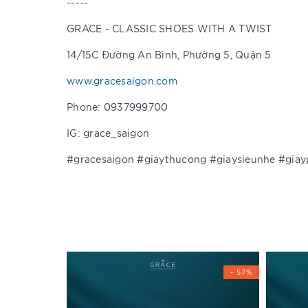
-----
GRACE - CLASSIC SHOES WITH A TWIST
14/15C Đường An Bình, Phường 5, Quận 5
www.gracesaigon.com
Phone: 0937999700
IG: grace_saigon
#gracesaigon #giaythucong #giaysieunhe #giay
- 57%