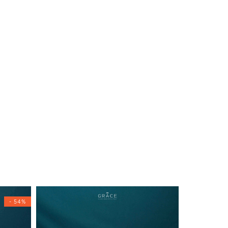
- 54%