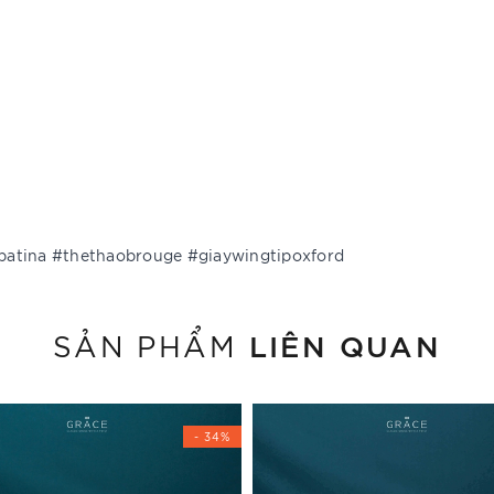
patina #thethaobrouge #giaywingtipoxford
LIÊN QUAN
SẢN PHẨM
- 34%