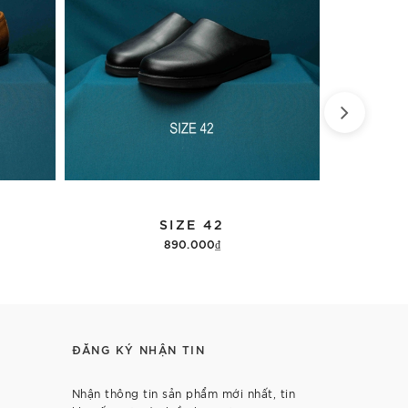
SIZE 42
890.000₫
98
Thêm vào giỏ hàng
ĐĂNG KÝ NHẬN TIN
Nhận thông tin sản phẩm mới nhất, tin