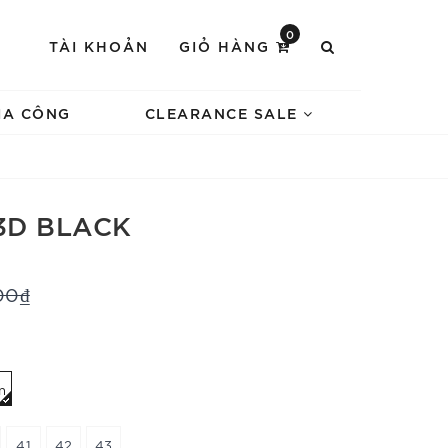
0
TÀI KHOẢN
GIỎ HÀNG
IA CÔNG
CLEARANCE SALE
3D BLACK
00₫
n
41
42
43