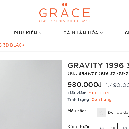
PHỤ KIỆN
CÁ NHÂN HÓA
G
6 3D BLACK
GRAVITY 1996 
SKU:
GRAVITY 1996 3D -39-D
980.000₫
1.490.0
Tiết kiệm:
510.000₫
Tình trạng:
Còn hàng
Màu sắc:
Đen đế đe
Kích thước:
38
39
40