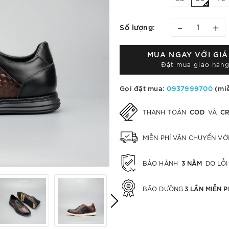
–
+
Số lượng:
MUA NGAY VỚI GI
Đặt mua giao hàng
Gọi đặt mua:
0937999700
(miễ
COD
CR
THANH TOÁN
VÀ
MIỄN PHÍ VẬN CHUYỂN V
3 NĂM
BẢO HÀNH
DO LỖI
3 LẦN MIỄN P
BÃO DƯỠNG