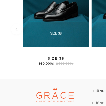
SIZE 38
980.000₫
2.300.000₫
Thêm vào giỏ hàng
THÔNG 
HƯỚNG 