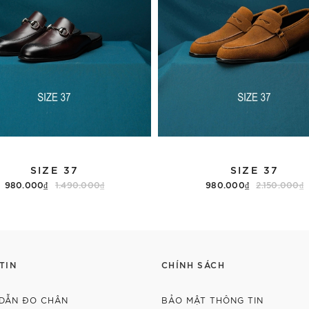
SIZE 37
SIZE 37
980.000₫
1.490.000₫
980.000₫
2.150.000₫
Hết hàng
Thêm vào giỏ hàng
TIN
CHÍNH SÁCH
DẪN ĐO CHÂN
BẢO MẬT THÔNG TIN