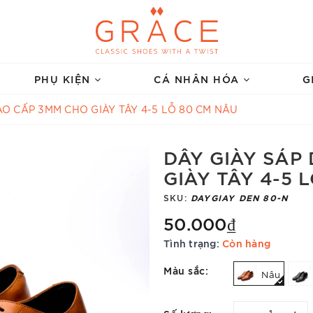
PHỤ KIỆN
CÁ NHÂN HÓA
G
AO CẤP 3MM CHO GIÀY TÂY 4-5 LỖ 80 CM NÂU
DÂY GIÀY SÁP
GIÀY TÂY 4-5 
SKU:
DAYGIAY DEN 80-N
50.000₫
Tình trạng:
Còn hàng
Màu sắc:
Nâu