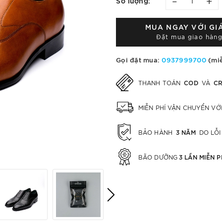
–
+
Số lượng:
MUA NGAY VỚI GI
Đặt mua giao hàng
Gọi đặt mua:
0937999700
(miễ
COD
CR
THANH TOÁN
VÀ
MIỄN PHÍ VẬN CHUYỂN V
3 NĂM
BẢO HÀNH
DO LỖI
3 LẦN MIỄN P
BÃO DƯỠNG