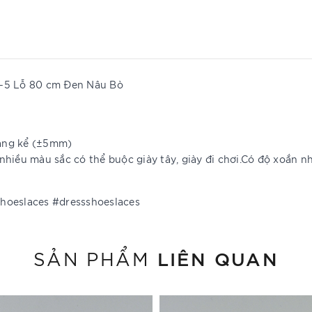
4-5 Lỗ 80 cm Đen Nâu Bò
đáng kể (±5mm)
p, nhiều màu sắc có thể buộc giày tây, giày đi chơi.Có độ xoắ
hoeslaces #dressshoeslaces
LIÊN QUAN
SẢN PHẨM