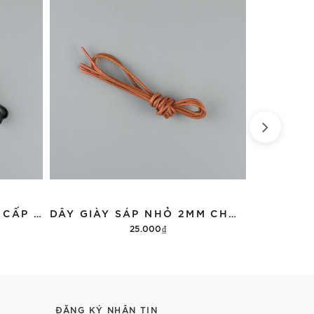
DÂY GIÀY SÁP DẸP CAO CẤP 3MM CHO GIÀY TÂY 4-5 LỖ 80 CM ĐEN
DÂY GIÀY SÁP NHỎ 2MM CHO GIÀY TÂY 4-5 LỖ 75 CM BÒ
25.000₫
Tùy chọn
ĐĂNG KÝ NHẬN TIN