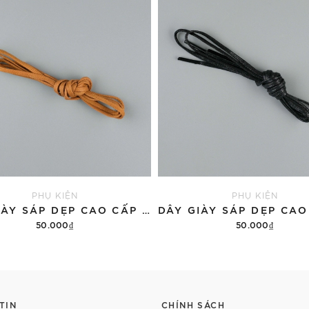
PHỤ KIỆN
PHỤ KIỆN
DÂY GIÀY SÁP DẸP CAO CẤP 3MM CHO GIÀY TÂY 4-5 LỖ 80 CM BÒ
50.000₫
50.000₫
Tùy chọn
Tùy chọn
TIN
CHÍNH SÁCH