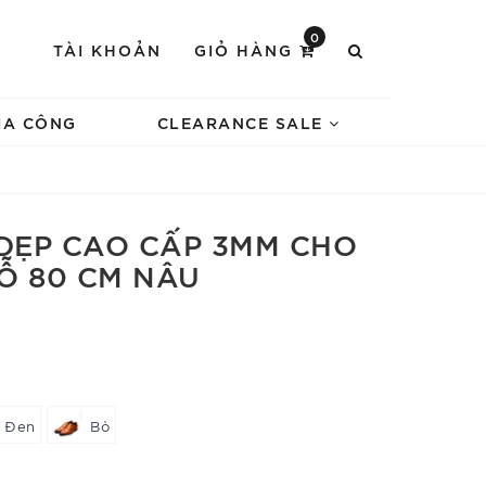
0
TÀI KHOẢN
GIỎ HÀNG
IA CÔNG
CLEARANCE SALE
 DẸP CAO CẤP 3MM CHO
LỖ 80 CM NÂU
Đen
Bò