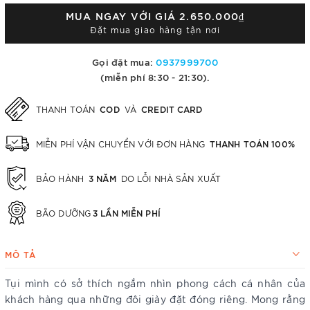
MUA NGAY VỚI GIÁ
2.650.000₫
Đặt mua giao hàng tận nơi
Gọi đặt mua:
0937999700
(miễn phí 8:30 - 21:30).
COD
CREDIT CARD
THANH TOÁN
VÀ
THANH TOÁN 100%
MIỄN PHÍ VẬN CHUYỂN VỚI ĐƠN HÀNG
3 NĂM
BẢO HÀNH
DO LỖI NHÀ SẢN XUẤT
3 LẦN MIỄN PHÍ
BÃO DƯỠNG
MÔ TẢ
Tụi mình có sở thích ngắm nhìn phong cách cá nhân của
khách hàng qua những đôi giày đặt đóng riêng. Mong rằng